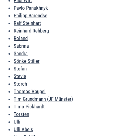
Paul Witt
Pavlo Panukhnyk
Philipp Barendse
Ralf Steinhart
Reinhard Rehberg
Roland
Sabrina
Sandra
Sönke Stiller
Stefan
Stevie
Storch
Thomas Vaupel
Tim Grundmann (JF Münster)
Timo Pickhardt
Torsten
Ulli
Ulli Abels