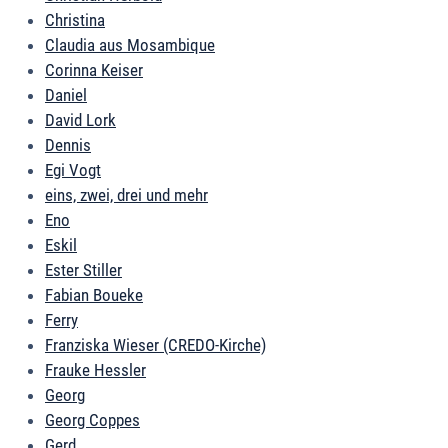
Christina
Claudia aus Mosambique
Corinna Keiser
Daniel
David Lork
Dennis
Egi Vogt
eins, zwei, drei und mehr
Eno
Eskil
Ester Stiller
Fabian Boueke
Ferry
Franziska Wieser (CREDO-Kirche)
Frauke Hessler
Georg
Georg Coppes
Gerd