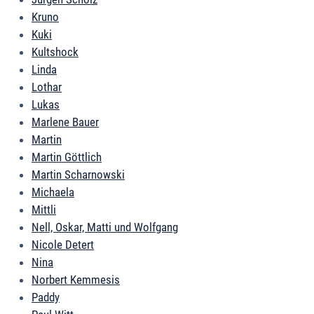
Kruno
Kuki
Kultshock
Linda
Lothar
Lukas
Marlene Bauer
Martin
Martin Göttlich
Martin Scharnowski
Michaela
Mittli
Nell, Oskar, Matti und Wolfgang
Nicole Detert
Nina
Norbert Kemmesis
Paddy