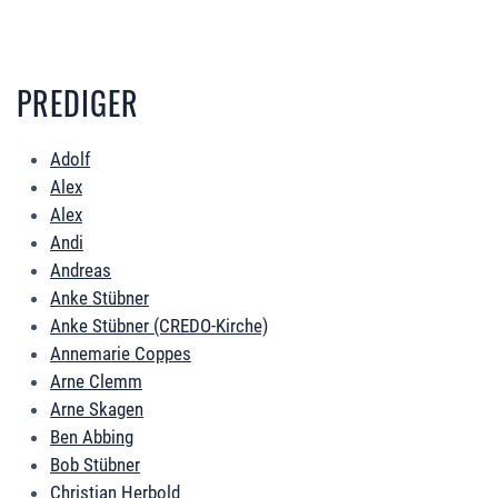
PREDIGER
Adolf
Alex
Alex
Andi
Andreas
Anke Stübner
Anke Stübner (CREDO-Kirche)
Annemarie Coppes
Arne Clemm
Arne Skagen
Ben Abbing
Bob Stübner
Christian Herbold