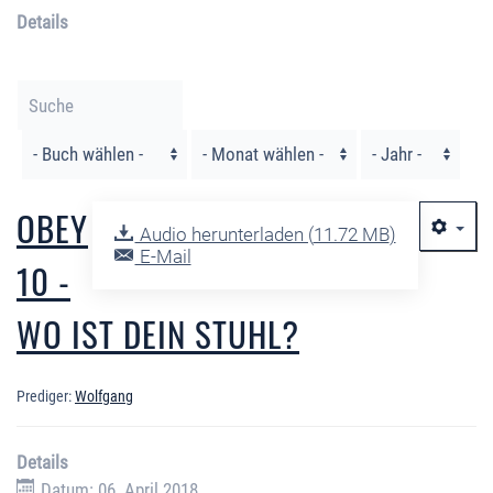
Details
Filter
OBEY
Audio herunterladen (
11.72 MB
)
E-Mail
10 -
WO IST DEIN STUHL?
Prediger:
Wolfgang
Details
Datum: 06. April 2018