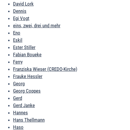
David Lork
Dennis
Egi Vogt
eins, zwei, drei und mehr
Eno
Eskil
Ester Stiller
Fabian Boueke
Ferry
Franziska Wieser (CREDO-Kirche)
Frauke Hessler
Georg
Georg Coppes
Gerd
Gerd Janke
Hannes
Hans Thellmann
Haso