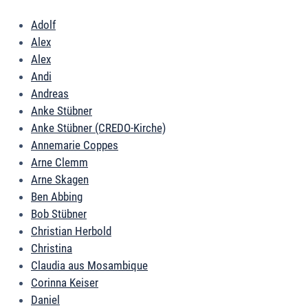
Adolf
Alex
Alex
Andi
Andreas
Anke Stübner
Anke Stübner (CREDO-Kirche)
Annemarie Coppes
Arne Clemm
Arne Skagen
Ben Abbing
Bob Stübner
Christian Herbold
Christina
Claudia aus Mosambique
Corinna Keiser
Daniel