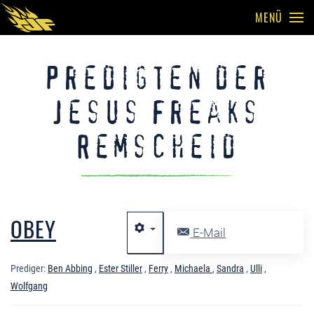
MENÜ
Skip to main content
Predigten der
Jesus Freaks
Remscheid
OBEY
E-Mail
Prediger:
Ben Abbing
,
Ester Stiller
,
Ferry
,
Michaela
,
Sandra
,
Ulli
,
Wolfgang