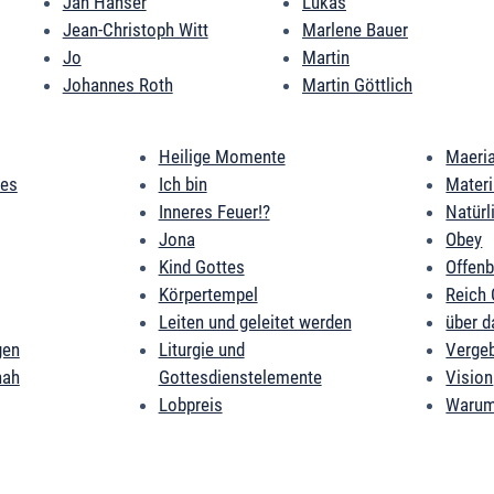
Jan Hanser
Lukas
Jean-Christoph Witt
Marlene Bauer
Jo
Martin
Johannes Roth
Martin Göttlich
Heilige Momente
Maeri
des
Ich bin
Mater
Inneres Feuer!?
Natürl
Jona
Obey
Kind Gottes
Offen
Körpertempel
Reich 
Leiten und geleitet werden
über d
gen
Liturgie und
Verge
nah
Gottesdienstelemente
Vision
Lobpreis
Warum