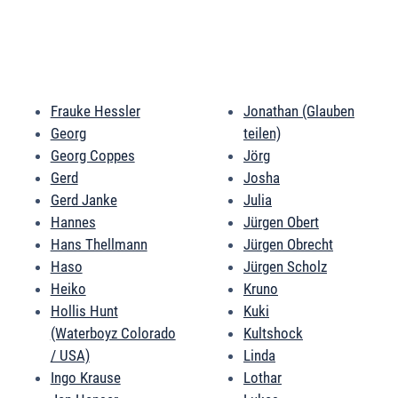
Frauke Hessler
Jonathan (Glauben
Georg
teilen)
Georg Coppes
Jörg
Gerd
Josha
Gerd Janke
Julia
Hannes
Jürgen Obert
Hans Thellmann
Jürgen Obrecht
Haso
Jürgen Scholz
Heiko
Kruno
Hollis Hunt
Kuki
(Waterboyz Colorado
Kultshock
/ USA)
Linda
Ingo Krause
Lothar