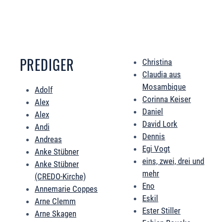
PREDIGER
Christina
Claudia aus
Mosambique
Adolf
Corinna Keiser
Alex
Daniel
Alex
David Lork
Andi
Dennis
Andreas
Egi Vogt
Anke Stübner
eins, zwei, drei und
Anke Stübner
mehr
(CREDO-Kirche)
Eno
Annemarie Coppes
Eskil
Arne Clemm
Ester Stiller
Arne Skagen