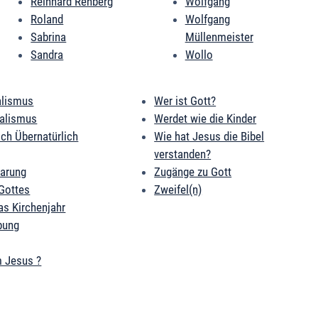
Reinhard Rehberg
Wolfgang
Roland
Wolfgang
Sabrina
Müllenmeister
Sandra
Wollo
alismus
Wer ist Gott?
ialismus
Werdet wie die Kinder
ich Übernatürlich
Wie hat Jesus die Bibel
verstanden?
barung
Zugänge zu Gott
Gottes
Zweifel(n)
as Kirchenjahr
bung
 Jesus ?