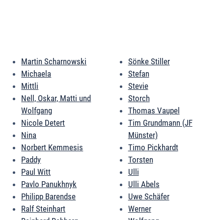
Martin Scharnowski
Sönke Stiller
Michaela
Stefan
Mittli
Stevie
Nell, Oskar, Matti und
Storch
Wolfgang
Thomas Vaupel
Nicole Detert
Tim Grundmann (JF
Nina
Münster)
Norbert Kemmesis
Timo Pickhardt
Paddy
Torsten
Paul Witt
Ulli
Pavlo Panukhnyk
Ulli Abels
Philipp Barendse
Uwe Schäfer
Ralf Steinhart
Werner