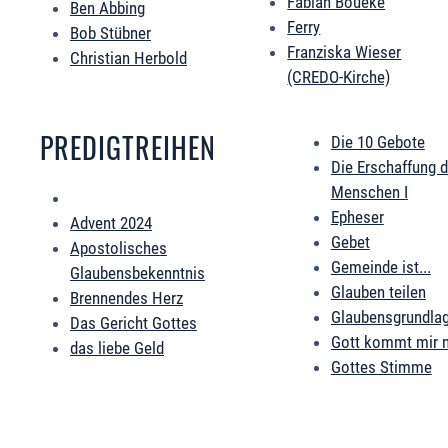
Fabian Boueke
Ben Abbing
Ferry
Bob Stübner
Franziska Wieser
Christian Herbold
(CREDO-Kirche)
PREDIGTREIHEN
Die 10 Gebote
Die Erschaffung 
Menschen I
Epheser
Advent 2024
Gebet
Apostolisches
Gemeinde ist...
Glaubensbekenntnis
Glauben teilen
Brennendes Herz
Glaubensgrundla
Das Gericht Gottes
Gott kommt mir 
das liebe Geld
Gottes Stimme