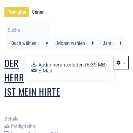
Predigten
Serien
Filter
DER
Audio herunterladen (
6.39 MB
)
E-Mail
HERR
IST MEIN HIRTE
Details
Predigtreihe: