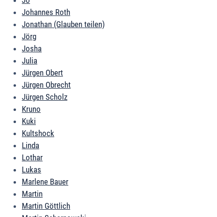
Jo
Johannes Roth
Jonathan (Glauben teilen)
Jörg
Josha
Julia
Jürgen Obert
Jürgen Obrecht
Jürgen Scholz
Kruno
Kuki
Kultshock
Linda
Lothar
Lukas
Marlene Bauer
Martin
Martin Göttlich