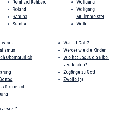
Reinhard Rehberg
Wolfgang
Roland
Wolfgang
Sabrina
Müllenmeister
Sandra
Wollo
alismus
Wer ist Gott?
ialismus
Werdet wie die Kinder
ich Übernatürlich
Wie hat Jesus die Bibel
verstanden?
barung
Zugänge zu Gott
Gottes
Zweifel(n)
as Kirchenjahr
bung
 Jesus ?