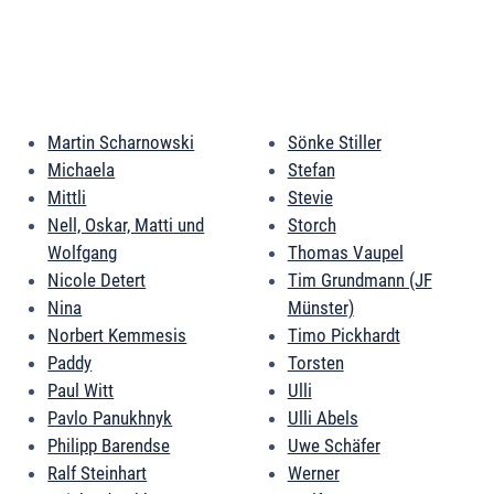
Martin Scharnowski
Sönke Stiller
Michaela
Stefan
Mittli
Stevie
Nell, Oskar, Matti und
Storch
Wolfgang
Thomas Vaupel
Nicole Detert
Tim Grundmann (JF
Nina
Münster)
Norbert Kemmesis
Timo Pickhardt
Paddy
Torsten
Paul Witt
Ulli
Pavlo Panukhnyk
Ulli Abels
Philipp Barendse
Uwe Schäfer
Ralf Steinhart
Werner