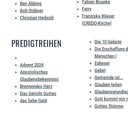
Fabian Boueke
Ben Abbing
Ferry
Bob Stübner
Franziska Wieser
Christian Herbold
(CREDO-Kirche)
PREDIGTREIHEN
Die 10 Gebote
Die Erschaffung 
Menschen I
Epheser
Advent 2024
Gebet
Apostolisches
Gemeinde ist...
Glaubensbekenntnis
Glauben teilen
Brennendes Herz
Glaubensgrundla
Das Gericht Gottes
Gott kommt mir 
das liebe Geld
Gottes Stimme