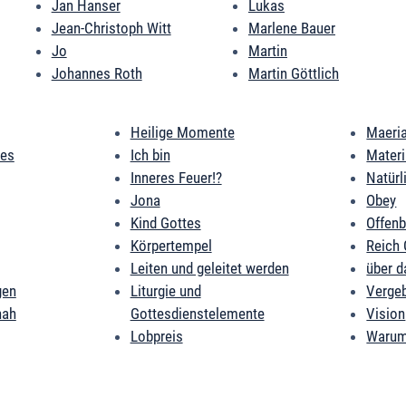
Jan Hanser
Lukas
Jean-Christoph Witt
Marlene Bauer
Jo
Martin
Johannes Roth
Martin Göttlich
Heilige Momente
Maeri
des
Ich bin
Mater
Inneres Feuer!?
Natürl
Jona
Obey
Kind Gottes
Offen
Körpertempel
Reich 
Leiten und geleitet werden
über d
gen
Liturgie und
Verge
nah
Gottesdienstelemente
Vision
Lobpreis
Warum