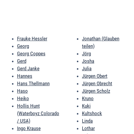
Frauke Hessler
Jonathan (Glauben
Georg
teilen)
Georg Coppes
Jörg
Gerd
Josha
Gerd Janke
Julia
Hannes
Jürgen Obert
Hans Thellmann
Jürgen Obrecht
Haso
Jürgen Scholz
Heiko
Kruno
Hollis Hunt
Kuki
(Waterboyz Colorado
Kultshock
/ USA)
Linda
Ingo Krause
Lothar