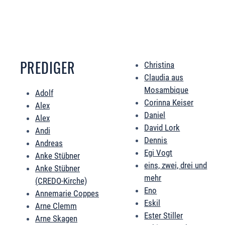
PREDIGER
Christina
Claudia aus
Mosambique
Adolf
Corinna Keiser
Alex
Daniel
Alex
David Lork
Andi
Dennis
Andreas
Egi Vogt
Anke Stübner
eins, zwei, drei und
Anke Stübner
mehr
(CREDO-Kirche)
Eno
Annemarie Coppes
Eskil
Arne Clemm
Ester Stiller
Arne Skagen