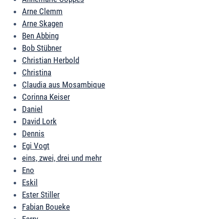
Arne Clemm
Arne Skagen
Ben Abbing
Bob Stübner
Christian Herbold
Christina
Claudia aus Mosambique
Corinna Keiser
Daniel
David Lork
Dennis
Egi Vogt
eins, zwei, drei und mehr
Eno
Eskil
Ester Stiller
Fabian Boueke