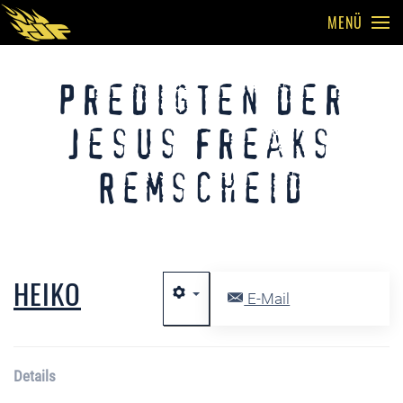
MENÜ
Skip to main content
Predigten der
Jesus Freaks
Remscheid
HEIKO
E-Mail
Details