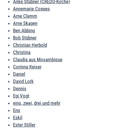
Anke Stübner (CREDO-Kirche)
Annemarie Coppes
Arne Clemm
Arne Skagen
Ben Abbing
Bob Stübner
Christian Herbold
Christina
Claudia aus Mosambique
Corinna Keiser
Daniel
David Lork
Dennis
Egi Vogt
eins, zwei, drei und mehr
Eno
Eskil
Ester Stiller