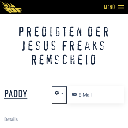
MENÜ
Skip to main content
Predigten der
Jesus Freaks
Remscheid
PADDY
E-Mail
Details