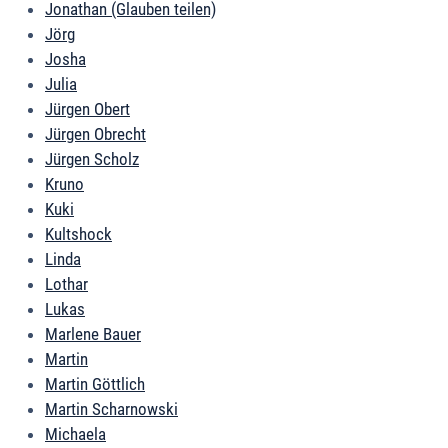
Jonathan (Glauben teilen)
Jörg
Josha
Julia
Jürgen Obert
Jürgen Obrecht
Jürgen Scholz
Kruno
Kuki
Kultshock
Linda
Lothar
Lukas
Marlene Bauer
Martin
Martin Göttlich
Martin Scharnowski
Michaela