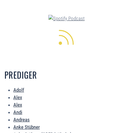
PREDIGER
Adolf
Alex
Alex
Andi
Andreas
Anke Stübner