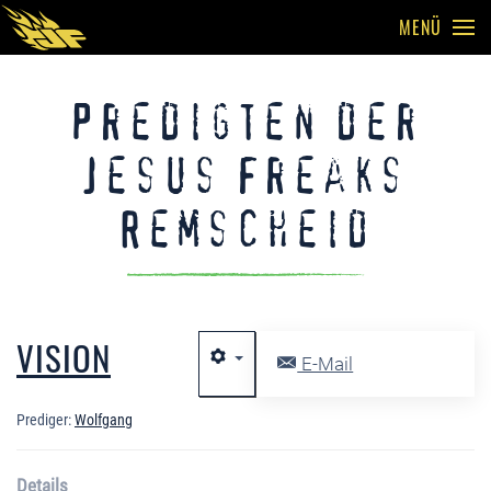
MENÜ
Skip to main content
Predigten der
Jesus Freaks
Remscheid
VISION
E-Mail
Prediger:
Wolfgang
Details