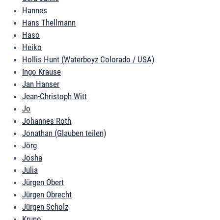
Hannes
Hans Thellmann
Haso
Heiko
Hollis Hunt (Waterboyz Colorado / USA)
Ingo Krause
Jan Hanser
Jean-Christoph Witt
Jo
Johannes Roth
Jonathan (Glauben teilen)
Jörg
Josha
Julia
Jürgen Obert
Jürgen Obrecht
Jürgen Scholz
Kruno