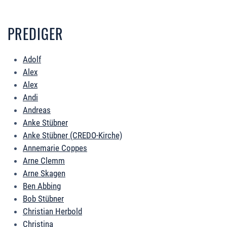
PREDIGER
Adolf
Alex
Alex
Andi
Andreas
Anke Stübner
Anke Stübner (CREDO-Kirche)
Annemarie Coppes
Arne Clemm
Arne Skagen
Ben Abbing
Bob Stübner
Christian Herbold
Christina