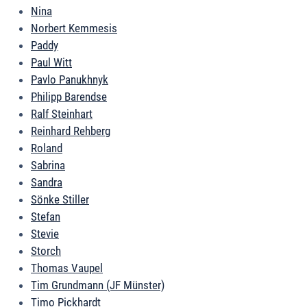
Nina
Norbert Kemmesis
Paddy
Paul Witt
Pavlo Panukhnyk
Philipp Barendse
Ralf Steinhart
Reinhard Rehberg
Roland
Sabrina
Sandra
Sönke Stiller
Stefan
Stevie
Storch
Thomas Vaupel
Tim Grundmann (JF Münster)
Timo Pickhardt