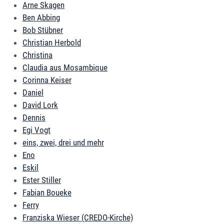
Arne Skagen
Ben Abbing
Bob Stübner
Christian Herbold
Christina
Claudia aus Mosambique
Corinna Keiser
Daniel
David Lork
Dennis
Egi Vogt
eins, zwei, drei und mehr
Eno
Eskil
Ester Stiller
Fabian Boueke
Ferry
Franziska Wieser (CREDO-Kirche)