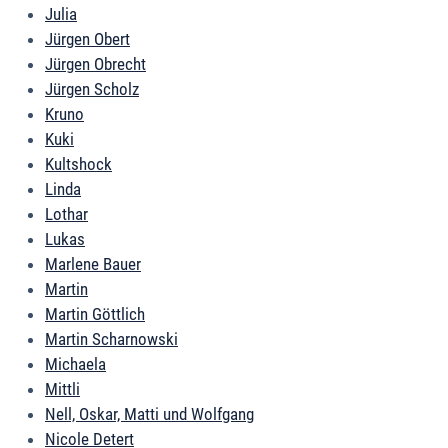
Julia
Jürgen Obert
Jürgen Obrecht
Jürgen Scholz
Kruno
Kuki
Kultshock
Linda
Lothar
Lukas
Marlene Bauer
Martin
Martin Göttlich
Martin Scharnowski
Michaela
Mittli
Nell, Oskar, Matti und Wolfgang
Nicole Detert