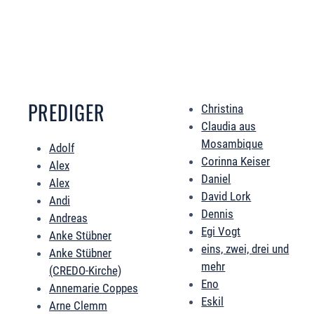
PREDIGER
Christina
Claudia aus
Mosambique
Adolf
Corinna Keiser
Alex
Daniel
Alex
David Lork
Andi
Dennis
Andreas
Egi Vogt
Anke Stübner
eins, zwei, drei und
Anke Stübner
mehr
(CREDO-Kirche)
Eno
Annemarie Coppes
Eskil
Arne Clemm