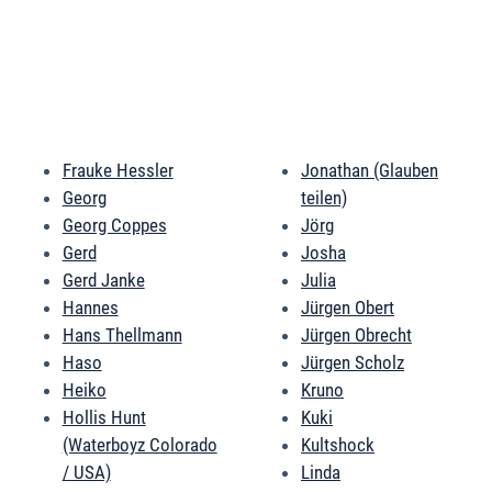
Frauke Hessler
Jonathan (Glauben
Georg
teilen)
Georg Coppes
Jörg
Gerd
Josha
Gerd Janke
Julia
Hannes
Jürgen Obert
Hans Thellmann
Jürgen Obrecht
Haso
Jürgen Scholz
Heiko
Kruno
Hollis Hunt
Kuki
(Waterboyz Colorado
Kultshock
/ USA)
Linda