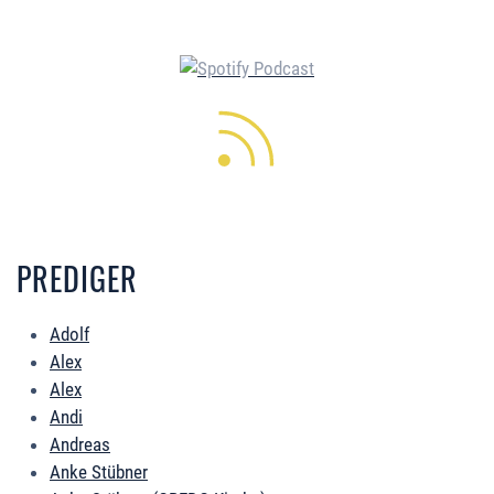
PREDIGER
Adolf
Alex
Alex
Andi
Andreas
Anke Stübner