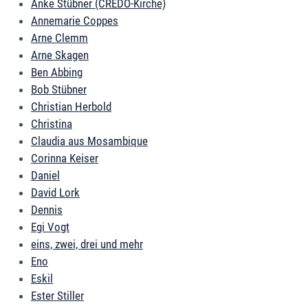
Anke Stübner (CREDO-Kirche)
Annemarie Coppes
Arne Clemm
Arne Skagen
Ben Abbing
Bob Stübner
Christian Herbold
Christina
Claudia aus Mosambique
Corinna Keiser
Daniel
David Lork
Dennis
Egi Vogt
eins, zwei, drei und mehr
Eno
Eskil
Ester Stiller