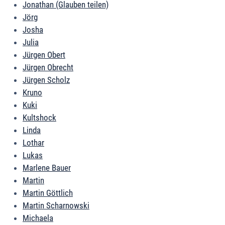
Jonathan (Glauben teilen)
Jörg
Josha
Julia
Jürgen Obert
Jürgen Obrecht
Jürgen Scholz
Kruno
Kuki
Kultshock
Linda
Lothar
Lukas
Marlene Bauer
Martin
Martin Göttlich
Martin Scharnowski
Michaela